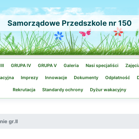
Samorządowe Przedszkole nr 150
II
GRUPA IV
GRUPA V
Galeria
Nasi specjaliści
Zajęc
kacyjna
Imprezy
Innowacje
Dokumenty
Odpłatność
D
Rekrutacja
Standardy ochrony
Dyżur wakacyjny
ie gr.II